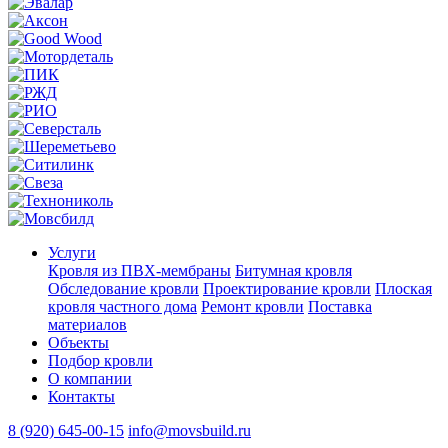
Услуги
Кровля из ПВХ-мембраны
Битумная кровля
Обследование кровли
Проектирование кровли
Плоская
кровля частного дома
Ремонт кровли
Поставка
материалов
Объекты
Подбор кровли
О компании
Контакты
8 (920) 645-00-15
info@movsbuild.ru