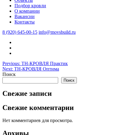
Объекты
Подбор кровли
О компании
Вакансии
Контакты
8 (920) 645-00-15
info@movsbuild.ru
Навигация
Previous:
ТН-КРОВЛЯ Практик
Next:
ТН-КРОВЛЯ Оптима
по
Поиск
записям
Поиск
Свежие записи
Свежие комментарии
Нет комментариев для просмотра.
Архивы