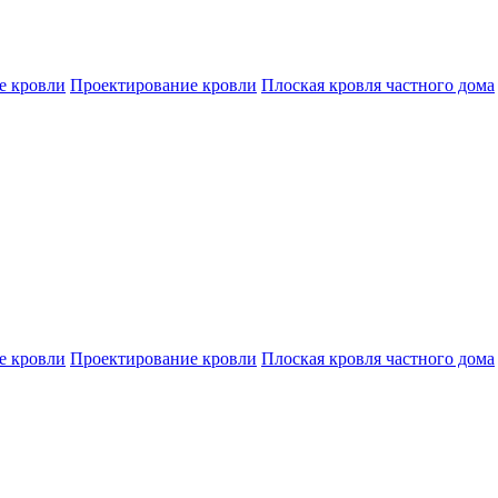
е кровли
Проектирование кровли
Плоская кровля частного дома
е кровли
Проектирование кровли
Плоская кровля частного дома