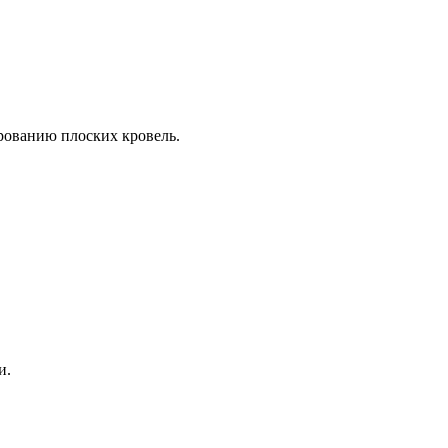
рованию плоских кровель.
и.