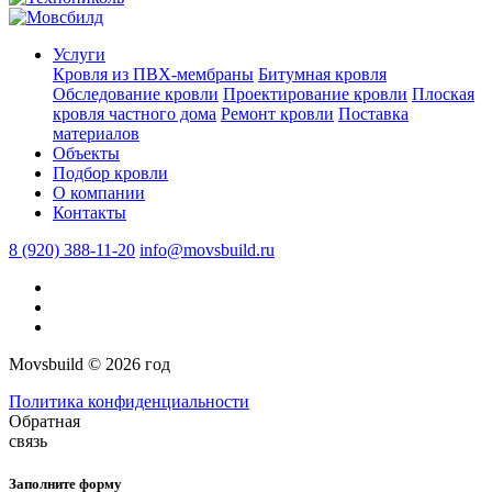
Услуги
Кровля из ПВХ-мембраны
Битумная кровля
Обследование кровли
Проектирование кровли
Плоская
кровля частного дома
Ремонт кровли
Поставка
материалов
Объекты
Подбор кровли
О компании
Контакты
8 (920) 388-11-20
info@movsbuild.ru
Movsbuild © 2026 год
Политика конфиденциальности
Обратная
связь
Заполните форму