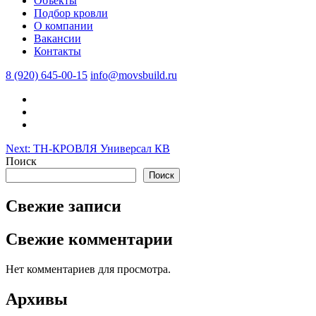
Объекты
Подбор кровли
О компании
Вакансии
Контакты
8 (920) 645-00-15
info@movsbuild.ru
Навигация
Next:
ТН-КРОВЛЯ Универсал КВ
Поиск
по
Поиск
записям
Свежие записи
Свежие комментарии
Нет комментариев для просмотра.
Архивы