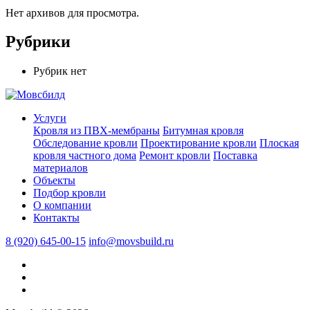
Нет архивов для просмотра.
Рубрики
Рубрик нет
Услуги
Кровля из ПВХ-мембраны
Битумная кровля
Обследование кровли
Проектирование кровли
Плоская
кровля частного дома
Ремонт кровли
Поставка
материалов
Объекты
Подбор кровли
О компании
Контакты
8 (920) 645-00-15
info@movsbuild.ru